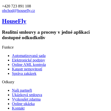
+420 723 891 108
obchod@housefly.cz
HouseFly
Realitní smlouvy a procesy v jedné aplikaci
dostupné odkudkoliv
Funkce
Automatizovaná sada​
Elektronické podpisy​
Online AML kontrola
Katastr nemovitostí
Správa zakázek
Odkazy
Naši partneři
Ukázková smlouva
Vyzkoušet zdarma
Online ukázka
Kontakt