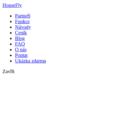
HouseFly
Partneři
Funkce
Návody
Ceník
Blog
FAQ
O nás
Poptat
Ukázka zdarma
Zavřít
housefly s.r.o.
2. května 7134
760 01 Zlín
IČ: 26882353
DIČ: CZ26882353
Kontaktní informace