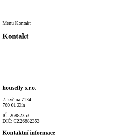
+420 723 891 108
obchod@housefly.cz
Menu
Kontakt
Kontakt
housefly s.r.o.
2. května 7134
760 01 Zlín
IČ: 26882353
DIČ: CZ26882353
Kontaktní informace