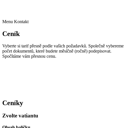
+420 723 891 108
obchod@housefly.cz
Menu
Kontakt
Ceník
Vyberte si tarif přesně podle vašich požadavků. Společně vybereme
počet dokumentů, které budete měsíčně (ročně) podepisovat.
Spočítáme vám přesnou cenu.
Ceníky
Zvolte vatiantu
Obsah balíčku