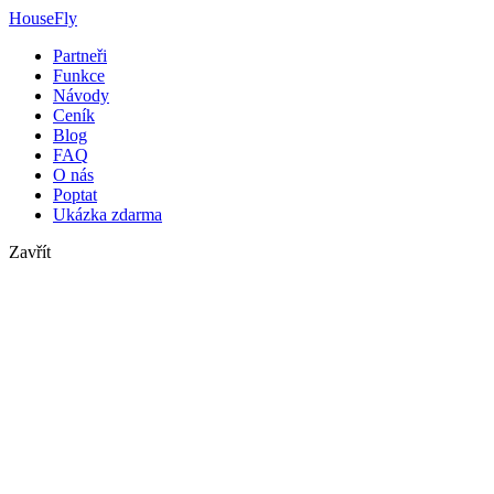
HouseFly
Partneři
Funkce
Návody
Ceník
Blog
FAQ
O nás
Poptat
Ukázka zdarma
Zavřít
housefly s.r.o.
2. května 7134
760 01 Zlín
IČ: 26882353
DIČ: CZ26882353
Kontaktní informace