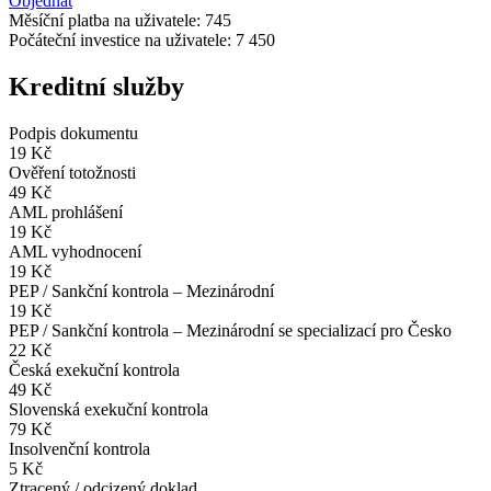
Objednat
Měsíční platba na uživatele:
745
Počáteční investice na uživatele:
7 450
Kreditní služby
Podpis dokumentu
19 Kč
Ověření totožnosti
49 Kč
AML prohlášení
19 Kč
AML vyhodnocení
19 Kč
PEP / Sankční kontrola – Mezinárodní
19 Kč
PEP / Sankční kontrola – Mezinárodní se specializací pro Česko
22 Kč
Česká exekuční kontrola
49 Kč
Slovenská exekuční kontrola
79 Kč
Insolvenční kontrola
5 Kč
Ztracený / odcizený doklad