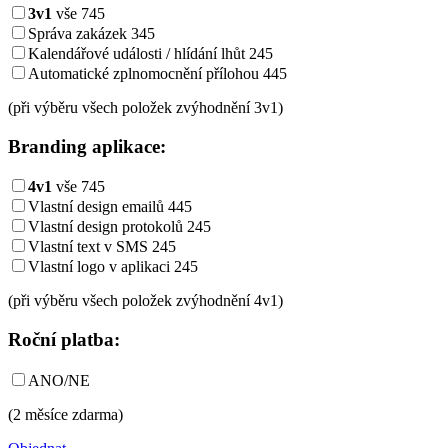
3v1
vše
745
Správa zakázek
345
Kalendářové události / hlídání lhůt
245
Automatické zplnomocnění přílohou
445
(při výběru všech položek zvýhodnění
3v1
)
Branding aplikace:
4v1
vše
745
Vlastní design emailů
445
Vlastní design protokolů
245
Vlastní text v SMS
245
Vlastní logo v aplikaci
245
(při výběru všech položek zvýhodnění
4v1
)
Roční platba:
ANO/NE
(2 měsíce zdarma)