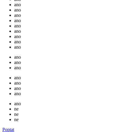
ano
ano
ano
ano
ano
ano
ano
ano
ano
ano
ano
ano
ano
ano
ano
ano
ano
ne
ne
ne
Poptat