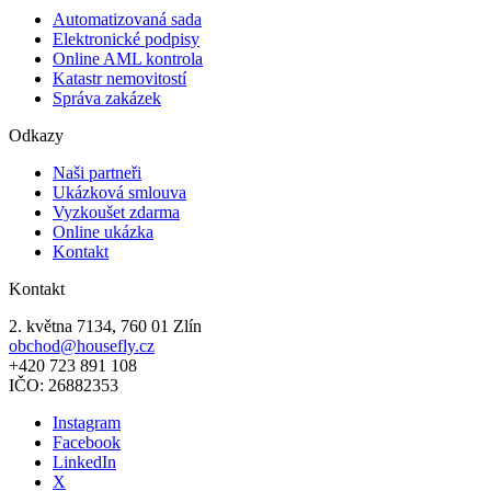
Automatizovaná sada​
Elektronické podpisy​
Online AML kontrola
Katastr nemovitostí
Správa zakázek
Odkazy
Naši partneři
Ukázková smlouva
Vyzkoušet zdarma
Online ukázka
Kontakt
Kontakt
2. května 7134, 760 01 Zlín
obchod@housefly.cz
+420 723 891 108
IČO: 26882353
Instagram
Facebook
LinkedIn
X