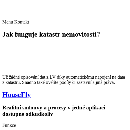
+420 723 891 108
obchod@housefly.cz
Menu
Kontakt
Jak funguje katastr nemovitostí?
Už žádné opisování dat z LV díky automatickému napojení na data
z katastru. Snadno také ověříte podíly či zástavní a jiná práva.
HouseFly
Realitní smlouvy a procesy v jedné aplikaci
dostupné odkudkoliv
Funkce