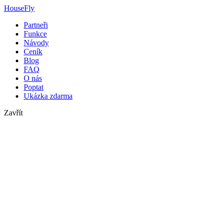
HouseFly
Partneři
Funkce
Návody
Ceník
Blog
FAQ
O nás
Poptat
Ukázka zdarma
Zavřít
housefly s.r.o.
2. května 7134
760 01 Zlín
IČ: 26882353
DIČ: CZ26882353
Kontaktní informace