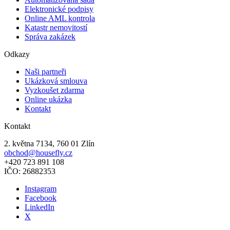
Elektronické podpisy​
Online AML kontrola
Katastr nemovitostí
Správa zakázek
Odkazy
Naši partneři
Ukázková smlouva
Vyzkoušet zdarma
Online ukázka
Kontakt
Kontakt
2. května 7134, 760 01 Zlín
obchod@housefly.cz
+420 723 891 108
IČO: 26882353
Instagram
Facebook
LinkedIn
X