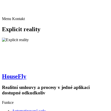
+420 723 891 108
obchod@housefly.cz
Menu
Kontakt
Explicit reality
HouseFly
Realitní smlouvy a procesy v jedné aplikaci
dostupné odkudkoliv
Funkce
Automatizovaná sada​