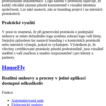
profesionalitu dokumentace. Logo klienta v protokolu zajišťuje, že
každý oficiální záznam působí konzistentně s vizuální identitou
společnosti. Lze také nastavit, zda se branding projeví i na interních
protokolech.
Praktické využití
V praxi to znamená, že při generování protokolu o podepsání
smlouvy se místo defaultního loga systému zobrazí logo vaší firmy.
Stejným způsobem lze nastavit branding i u kontrolních protokolů
nebo interních výstupů, pokud to vyžadujete. Výsledkem je, že
všechny certifikované protokoly působí profesionálně, jsou vizuálně
sladěné s vaší značkou a snadno rozpoznatelné i pro klienty a
partnery.
HouseFly
Realitní smlouvy a procesy v jedné aplikaci
dostupné odkudkoliv
Funkce
Automatizovaná sada​
Elektronické podpisy​