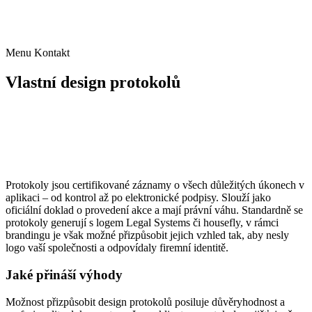
+420 723 891 108
obchod@housefly.cz
Menu
Kontakt
Vlastní design protokolů
Protokoly jsou certifikované záznamy o všech důležitých úkonech v
aplikaci – od kontrol až po elektronické podpisy. Slouží jako
oficiální doklad o provedení akce a mají právní váhu. Standardně se
protokoly generují s logem Legal Systems či housefly, v rámci
brandingu je však možné přizpůsobit jejich vzhled tak, aby nesly
logo vaší společnosti a odpovídaly firemní identitě.
Jaké přináší výhody
Možnost přizpůsobit design protokolů posiluje důvěryhodnost a