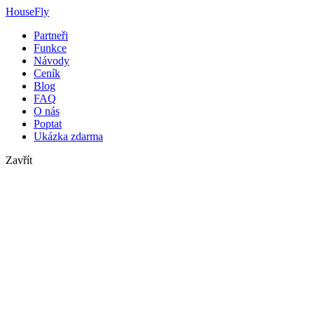
HouseFly
Partneři
Funkce
Návody
Ceník
Blog
FAQ
O nás
Poptat
Ukázka zdarma
Zavřít
housefly s.r.o.
2. května 7134
760 01 Zlín
IČ: 26882353
DIČ: CZ26882353
Kontaktní informace