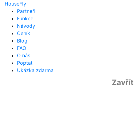
HouseFly
Partneři
Funkce
Návody
Ceník
Blog
FAQ
O nás
Poptat
Ukázka zdarma
Zavřít
housefly s.r.o.
2. května 7134
760 01 Zlín
IČ: 26882353
DIČ: CZ26882353
Kontaktní informace