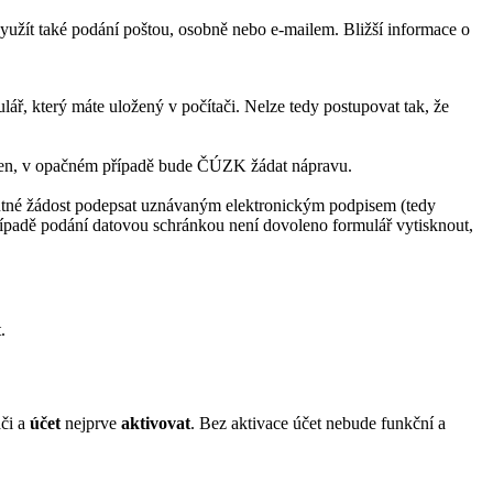
yužít také podání poštou, osobně nebo e-mailem. Bližší informace o
lář, který máte uložený v počítači. Nelze tedy postupovat tak, že
věřen, v opačném případě bude ČÚZK žádat nápravu.
nutné žádost podepsat uznávaným elektronickým podpisem (tedy
případě podání datovou schránkou není dovoleno formulář vytisknout,
.
ači a
účet
nejprve
aktivovat
. Bez aktivace účet nebude funkční a