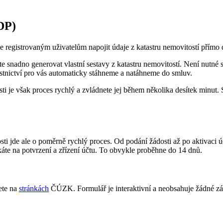
DP)
registrovaným uživatelům napojit údaje z katastru nemovitostí přímo d
te snadno generovat vlastní sestavy z katastru nemovitostí. Není nutn
astnictví pro vás automaticky stáhneme a natáhneme do smluv.
i je však proces rychlý a zvládnete jej během několika desítek minut. 
ti jde ale o poměrně rychlý proces. Od podání žádosti až po aktivaci úč
áte na potvrzení a zřízení účtu. To obvykle proběhne do 14 dnů.
ete na
stránkách
ČÚZK. Formulář je interaktivní a neobsahuje žádné zál