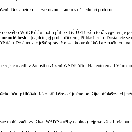
ášení. Dostanete se na webovou stránku s následující podobou.
e se do svého WSDP účtu mohli přihlásit (ČÚZK vám totiž vygeneruje p
pomenuté heslo
“ (najdete jej pod tlačítkem „Přihlásit se“). Dostanete se
SDP účtu. Poté musíte ještě správně opsat kontrolní kód a zmáčknout na
který jste uvedli v žádosti o zřízení WSDP účtu. Na tento email Vám do
ašeho účtu
přihlásit
. Jako přihlašovací jméno použijte přihlašovací jmé
a
byste mohli začít využívat WSDP služby naplno (nejprve však bude nutné