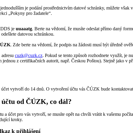
jjednodušším je podání prostřednictvím datové schránky, můžete však v
sekci „Pokyny pro žadatele“.
 IDDS je
uuaaatg
. Berte na vědomí, že musíte odeslat přímo daný formu
ě odešlete datovou schránkou.
 ČÚZK
. Zde berte na vědomí, že podpis na žádosti musí být úředně o
u adresu
cuzk@cuzk.cz
. Pokud se tento způsob rozhodnete využít, je 
 jednou z certifikačních autorit, např. Českou Poštou). Stejně jako v 
účet vytvoří do 14 dnů. O vytvoření účtu vás ČÚZK bude kontaktovat
 účtu od ČÚZK, co dál?
a účet pro vás vytvoří, se musíte opět na chvíli vrátit k vašemu počít
dující kroky.
dkaz k přihlášení