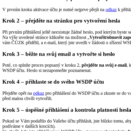
V prvním kroku aktivace účtu je nutné nejprve přejít na
odkaz
k přihl
Krok 2 – přejděte na stránku pro vytvoření hesla
Při prvním přihlášení ještě neexistuje žádné heslo, pod kterým byst
Na výše uvedené stránce klikněte na možnost „
Vytvořit/obnovit za
vám ČÚZK přidělil, a e-mail, který jste uvedli v žádosti o zřízení W
Krok 3 – běžte na svůj email a vytvořte si heslo
Poté, co splníte proces popsaný v kroku 2,
přejděte na svůj e-mail
, 
WSDP účtu. Heslo si nezapomeňte poznamenat.
Krok 4 – přihlaste se do svého WSDP účtu
Přejděte opět na
odkaz
pro přihlášení do WSDP účtu a zkuste se do v
před malou chvíli vytvořili.
Krok 5 – úspěšné přihlášení a kontrola platnosti hesl
Pokud se Vám podařilo do Vašeho účtu přihlásit, jste blízko tomu, a
podíváme v dalších krocích).