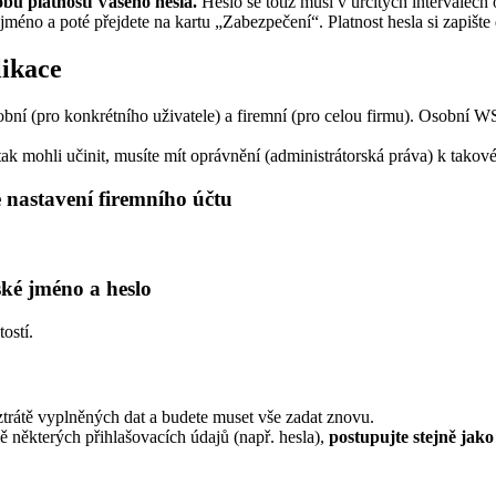
bu platnosti Vašeho hesla.
Heslo se totiž musí v určitých intervalec
í jméno a poté přejdete na kartu „Zabezpečení“. Platnost hesla si zapište
likace
ní (pro konkrétního uživatele) a firemní (pro celou firmu). Osobní WS
tak mohli učinit, musíte mít oprávnění (administrátorská práva) k takov
e nastavení firemního účtu
ské jméno a heslo
ostí.
 ztrátě vyplněných dat a budete muset vše zadat znovu.
některých přihlašovacích údajů (např. hesla),
postupujte stejně jako