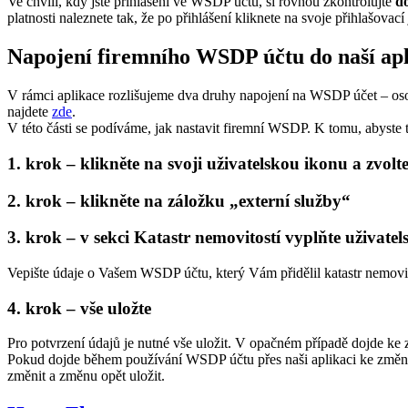
Ve chvíli, kdy jste přihlášení ve WSDP účtu, si rovnou zkontrolujte
do
platnosti naleznete tak, že po přihlášení kliknete na svoje přihlašovac
Napojení firemního WSDP účtu do naší ap
V rámci aplikace rozlišujeme dva druhy napojení na WSDP účet – osob
najdete
zde
.
V této části se podíváme, jak nastavit firemní WSDP. K tomu, abyste 
1. krok – klikněte na svoji uživatelskou ikonu a zvolt
2. krok – klikněte na záložku „externí služby“
3. krok – v sekci Katastr nemovitostí vyplňte uživatel
Vepište údaje o Vašem WSDP účtu, který Vám přidělil katastr nemovit
4. krok – vše uložte
Pro potvrzení údajů je nutné vše uložit. V opačném případě dojde ke
Pokud dojde během používání WSDP účtu přes naši aplikaci ke změně 
změnit a změnu opět uložit.