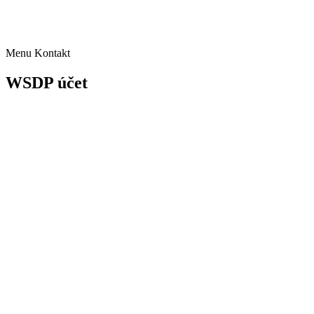
+420 723 891 108
obchod@housefly.cz
Menu
Kontakt
WSDP účet