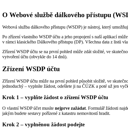
O Webové službě dálkového přístupu (WS
Webová služba dálkového přístupu (WSDP) je nástroj, který umožňuje 
Po zřízení vlastního WSDP účtu a jeho propojení s naší aplikací může
v rámci klasického Dálkového přístupu (DP). Všechna data z listů vl
Zřízení WSDP účtu se na první pohled může zdát složité, ve skutečnost
vytvoření účtu (obvykle do 14 dnů).
Zřízení WSDP účtu
Zřízení WSDP účtu může na první pohled působit složitě, ve skutečnos
jednoduchý – vyplníte žádost, odešlete ji na ČÚZK a poté už jen vyčk
Krok 1 – vyplňte žádost o zřízení WSDP účtu
O vlastní WSDP účet musíte
nejprve zažádat
. Formulář žádosti najd
jakým budete sestavy pořízené z katastru nemovitostí hradit.
Krok 2 – vyplněnou žádost podejte