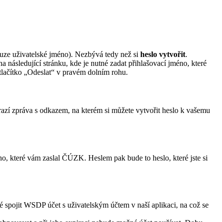
ouze uživatelské jméno). Nezbývá tedy než si
heslo vytvořit
.
 na následující stránku, kde je nutné zadat přihlašovací jméno, které
 tlačítko „Odeslat“ v pravém dolním rohu.
razí zpráva s odkazem, na kterém si můžete vytvořit heslo k vašemu
no, které vám zaslal ČÚZK. Heslem pak bude to heslo, které jste si
 spojit WSDP účet s uživatelským účtem v naší aplikaci, na což se