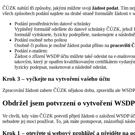
ČÚZK nabízí tři způsoby, jakými můžete svoji
žádost podat
. Tím ne
všech způsobech podání najdete na druhé straně formuláře žádosti v 
Podání prostřednictvím datové schránky
Vyplněný formulář odešlete do datové schránky ČÚZK, jehož
formulář vytisknete, fyzicky podepíšete, naskenujete a následn
Podání osobně nebo poštou
Osobně či poštou je možné žádost podat přímo na
pracovišti
Podání e-mailem:
Žádost o zřízení WSDP účtu můžete také odeslat na e-mailovo
takovým, který je opatřen kvalifikovaným certifikátem vydaným
fyzicky podepsat, naskenovat a následně odeslat.
Krok 3 – vyčkejte na vytvoření vašeho účtu
Zpracování žádosti zabere ČÚZK nějakou dobu, zpravidla ale WSDP 
Obdržel jsem potvrzení o vytvoření WSDP
Ve chvíli, kdy vám ČÚZK potvrdí přijetí žádosti o založení WSDP účtu 
nebudete jej moci používat. To, jak máte postupovat, znázorňují násle
Krok 1 – otevřete si webový prohlížeč a přejděte na o