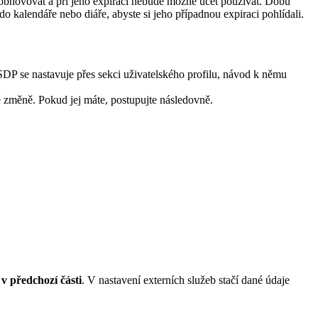
h obnovovat a při jeho expiraci nebude možné účet používat. Dobu
 do kalendáře nebo diáře, abyste si jeho případnou expiraci pohlídali.
DP se nastavuje přes sekci uživatelského profilu, návod k němu
é změně. Pokud jej máte, postupujte následovně.
 v předchozí části
. V nastavení externích služeb stačí dané údaje